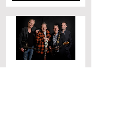
Camp tilbage i Egtved
Forsamlingshus d. 5/12-
2026
lør. 05. dec.
Mere info
Læs mere