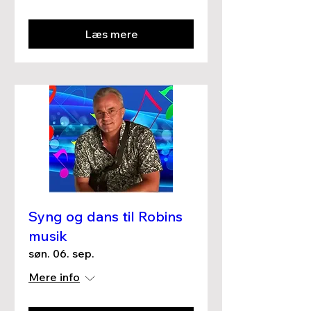
Læs mere
Syng og dans til Robins
musik
søn. 06. sep.
Mere info