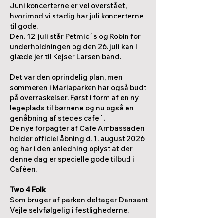
Juni koncerterne er vel overstået,
hvorimod vi stadig har juli koncerterne
til gode.
Den. 12. juli står Petmic´s og Robin for
underholdningen og den 26. juli kan I
glæde jer til Kejser Larsen band.
Det var den oprindelig plan, men
sommeren i Mariaparken har også budt
på overraskelser. Først i form af en ny
legeplads til børnene og nu også en
genåbning af stedes cafe´.
De nye forpagter af Cafe Ambassaden
holder officiel åbning d. 1. august 2026
og har i den anledning oplyst at der
denne dag er specielle gode tilbud i
Caféen.
Two 4 Folk
Som bruger af parken deltager Dansant
Vejle selvfølgelig i festlighederne.