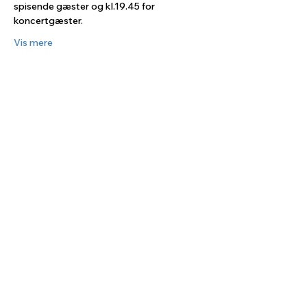
spisende gæster og kl.19.45 for 
koncertgæster. 
Vis mere
Tilmeld dig vores nyhedsmail her:
Tilmeld
Vores sponsorer: